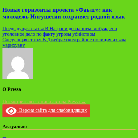
Новые горизонты проекта «Фаьлг»: как
молодежь Ингушетии сохраняет родной язык
Навигация
Предыдущая статья
В Назрани дознанием возбуждено
уголовное дело по факту угрозы убийством
по
Следующая статья
В Джейрахском районе полиция изъяла
записям
марихуану
О Pressa
Посмотреть все записи автора Pressa →
Версия сайта для слабовидящих
Актуально