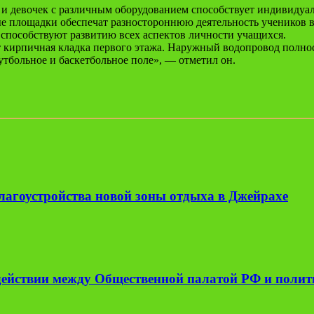
в и девочек с различным оборудованием способствует индивидуа
ые площадки обеспечат разностороннюю деятельность учеников в
 способствуют развитию всех аспектов личности учащихся.
т кирпичная кладка первого этажа. Наружный водопровод полно
утбольное и баскетбольное поле», — отметил он.
лагоустройства новой зоны отдыха в Джейрахе
одействии между Общественной палатой РФ и поли