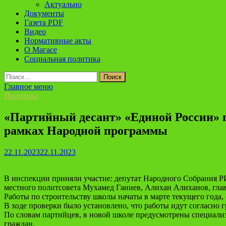
Актуально
Документы
Газета PDF
Видео
Нормативные акты
О Магасе
Социальная политика
Найти:
Главное меню
Политика
«Партийный десант» «Единой России» пр
рамках Народной программы
22.11.2023
22.11.2023
В инспекции приняли участие: депутат Народного Собрания
местного политсовета Мухамед Ганиев, Алихан Алиханов, глав
Работы по строительству школы начаты в марте текущего года, 
В ходе проверки было установлено, что работы идут согласно гр
По словам партийцев, в новой школе предусмотрены специализ
граждан.