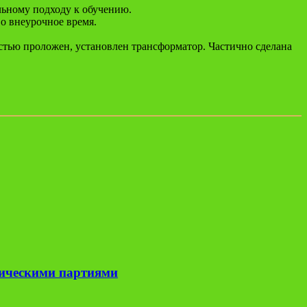
льному подходу к обучению.
о внеурочное время.
стью проложен, установлен трансформатор. Частично сделана
тическими партиями