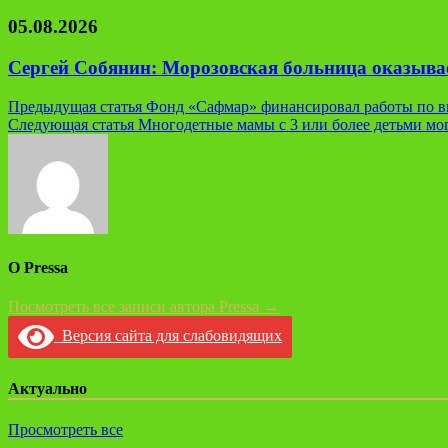
05.08.2026
Сергей Собянин: Морозовская больница оказывае
Навигация
Предыдущая статья
Фонд «Сафмар» финансировал работы по вы
Следующая статья
Многодетные мамы с 3 или более детьми мо
по
записям
О Pressa
Посмотреть все записи автора Pressa →
Версия сайта для слабовидящих
Актуально
Просмотреть все