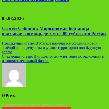
05.08.2026
Сергей Собянин: Морозовская больница
оказывает помощь детям из 89 субъектов России
Навигация
Предыдущая статья
В Магасе намечается создание новой
зелёной зоны: депутаты изучают территорию под будущую
по
аллею
записям
Следующая статья
Ингушетия снижает теневую экономику и
развивает легальный бизнес
О Pressa
Посмотреть все записи автора Pressa →