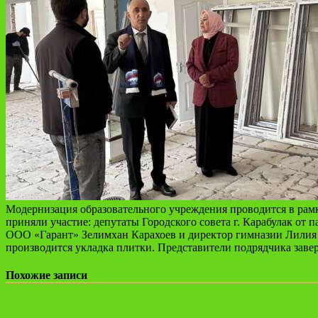
Модернизация образовательного учреждения проводится в рам
приняли участие: депутаты Городского совета г. Карабулак от
ООО «Гарант» Зелимхан Карахоев и директор гимназии Лилия Б
производится укладка плитки. Представители подрядчика завери
Похожие записи