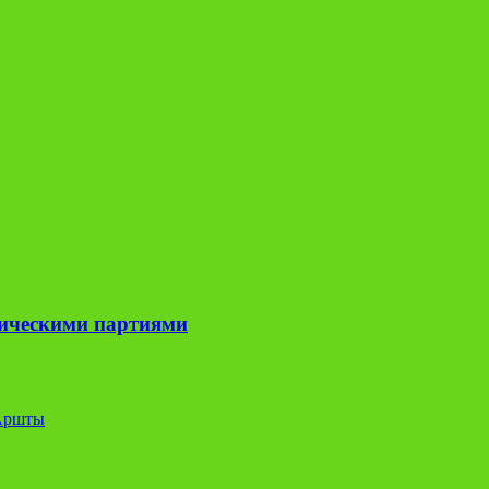
тическими партиями
 Аршты