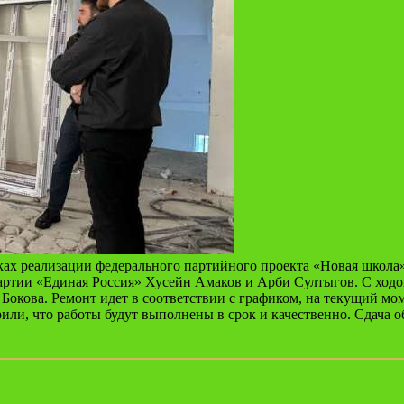
ках реализации федерального партийного проекта «Новая школ
 партии «Единая Россия» Хусейн Амаков и Арби Султыгов. С ход
окова. Ремонт идет в соответствии с графиком, на текущий мом
ли, что работы будут выполнены в срок и качественно. Сдача объ