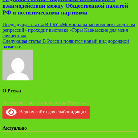
взаимодействии между Общественной палатой
РФ и политическими партиями
Навигация
Предыдущая статья
В ГБУ «Мемориальный комплекс жертвам
репрессий» проходит выставка «Горы Кавказские для меня
по
священны»
записям
Следующая статья
В России появится новый вид дорожной
разметки
О Pressa
Посмотреть все записи автора Pressa →
Версия сайта для слабовидящих
Актуально