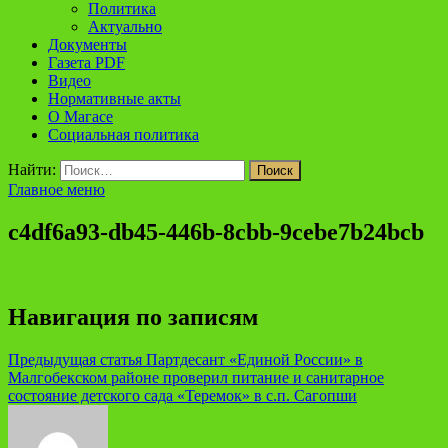
Политика
Актуально
Документы
Газета PDF
Видео
Нормативные акты
О Магасе
Социальная политика
Найти:
Главное меню
c4df6a93-db45-446b-8cbb-9cebe7b24bcb
Навигация по записям
Предыдущая статья
Партдесант «Единой России» в
Малгобекском районе проверил питание и санитарное
состояние детского сада «Теремок» в с.п. Сагопши