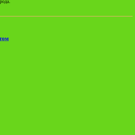
рода.
етом