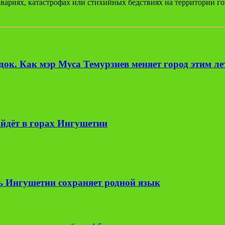
ариях, катастрофах или стихийных бедствиях на территории го
ок. Как мэр Муса Темурзиев меняет город этим л
йдёт в горах Ингушетии
ь Ингушетии сохраняет родной язык