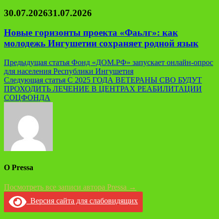
30.07.2026
31.07.2026
Новые горизонты проекта «Фаьлг»: как
молодежь Ингушетии сохраняет родной язык
Навигация
Предыдущая статья
Фонд «ДОМ.РФ» запускает онлайн-опрос
для населения Республики Ингушетия
по
Следующая статья
С 2025 ГОДА ВЕТЕРАНЫ СВО БУДУТ
записям
ПРОХОДИТЬ ЛЕЧЕНИЕ В ЦЕНТРАХ РЕАБИЛИТАЦИИ
СОЦФОНДА
О Pressa
Посмотреть все записи автора Pressa →
Версия сайта для слабовидящих