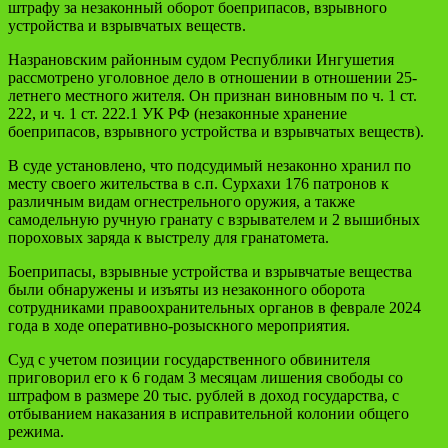
штрафу за незаконный оборот боеприпасов, взрывного
устройства и взрывчатых веществ.
Назрановским районным судом Республики Ингушетия
рассмотрено уголовное дело в отношении в отношении 25-
летнего местного жителя. Он признан виновным по ч. 1 ст.
222, и ч. 1 ст. 222.1 УК РФ (незаконные хранение
боеприпасов, взрывного устройства и взрывчатых веществ).
В суде установлено, что подсудимый незаконно хранил по
месту своего жительства в с.п. Сурхахи 176 патронов к
различным видам огнестрельного оружия, а также
самодельную ручную гранату с взрывателем и 2 вышибных
пороховых заряда к выстрелу для гранатомета.
Боеприпасы, взрывные устройства и взрывчатые вещества
были обнаружены и изъяты из незаконного оборота
сотрудниками правоохранительных органов в феврале 2024
года в ходе оперативно-розыскного мероприятия.
Суд с учетом позиции государственного обвинителя
приговорил его к 6 годам 3 месяцам лишения свободы со
штрафом в размере 20 тыс. рублей в доход государства, с
отбыванием наказания в исправительной колонии общего
режима.