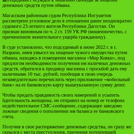
денежных средств путем обмана.
Магасским районным судом Республики Ингушетия
рассмотрено уголовное дело в отношении ранее неоднократно
судимого 23-летнего жителя Республики Дагестан. Он
признан виновным по ч. 2 ст. 159 УК РФ (мошенничество, с
причинением значительного ущерба гражданину).
В суде установлено, что подсудимый в июне 2022 г. в г.
Назрани, имея умысел на хищение чужого имущества путем
обмана, находясь в помещении магазина «Мир Ковки», под
предлогом необходимости получения им наличных денежных
средств, обратился к продавцу магазина с просьбой дать ему
наличными 10 тыс. рублей, пообещав в свою очередь
незамедлительно перечислить через приложение «мобильный
банк» на ее банковскую карту вышеуказанную сумму денег.
Чтобы придать правдивость своих намерений и усыпить
бдительность женщины, он отправил на номер ее телефона
недействительное СМС-сообщение, содержащее заведомо
ложные сведения о пополнении им баланса ее банковского
счета.
Получив в свое распоряжение денежные средства, он сразу же
скрылся с места преступления, причинив потерпевшей