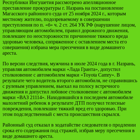
Республики Ингушетия рассмотрено апелляционное
преставление прокуратуры г. Назрань на постановление
Магасского районного суда от 25 ноября 2024 г., которым
местному жителю, подозреваемому в совершении
преступления по п. «б» ч. 2 ст. 264 УК РФ (нарушение лицом,
управляющим автомобилем, правил дорожного движения,
повлекшее по неосторожности причинение тяжкого вреда
здоровью человека, сопряженное с оставлением места его
совершения) избрана мера пресечения в виде домашнего
ареста.
По версии следствия, мужчина в июле 2024 года в г. Назрань,
управляя автомобилем марки «Лада Гранта», допустил
столкновение с автомобилем марки «Toyota Camry». В
результате чего водитель второго автомобиля, не справившись
с рулевым управлением, выехал на полосу встречного
движения и допустил лобовое столкновение с автомобилем
марки «ВАЗ 21114». Находившийся в последнем автомобиле
малолетний ребенок в результате ДТП получил телесные
повреждения, повлекшие тяжкий вред его здоровью. При
этом подследственный с места происшествия скрылся.
Районный суд отказал в ходатайстве следователя о продлении
срока его содержания под стражей, избрав меру пресечения в
виде домашнего ареста.