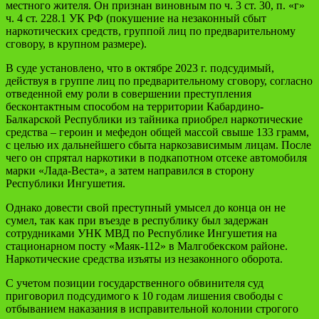
местного жителя. Он признан виновным по ч. 3 ст. 30, п. «г»
ч. 4 ст. 228.1 УК РФ (покушение на незаконный сбыт
наркотических средств, группой лиц по предварительному
сговору, в крупном размере).
В суде установлено, что в октябре 2023 г. подсудимый,
действуя в группе лиц по предварительному сговору, согласно
отведенной ему роли в совершении преступления
бесконтактным способом на территории Кабардино-
Балкарской Республики из тайника приобрел наркотические
средства – героин и мефедон общей массой свыше 133 грамм,
с целью их дальнейшего сбыта наркозависимым лицам. После
чего он спрятал наркотики в подкапотном отсеке автомобиля
марки «Лада-Веста», а затем направился в сторону
Республики Ингушетия.
Однако довести свой преступный умысел до конца он не
сумел, так как при въезде в республику был задержан
сотрудниками УНК МВД по Республике Ингушетия на
стационарном посту «Маяк-112» в Малгобекском районе.
Наркотические средства изъяты из незаконного оборота.
С учетом позиции государственного обвинителя суд
приговорил подсудимого к 10 годам лишения свободы с
отбыванием наказания в исправительной колонии строгого