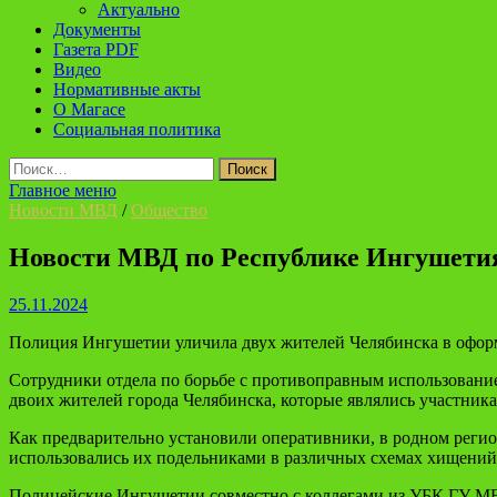
Актуально
Документы
Газета PDF
Видео
Нормативные акты
О Магасе
Социальная политика
Найти:
Главное меню
Новости МВД
/
Общество
Новости МВД по Республике Ингушети
25.11.2024
Полиция Ингушетии уличила двух жителей Челябинска в офор
Сотрудники отдела по борьбе с противоправным использова
двоих жителей города Челябинска, которые являлись участн
Как предварительно установили оперативники, в родном реги
использовались их подельниками в различных схемах хищений 
Полицейские Ингушетии совместно с коллегами из УБК ГУ МВД