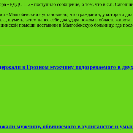
 «ЕДДС-112» поступило сообщение, о том, что в с.п. Сагопши 
 «Малгобекский» установлено, что гражданин, у которого диаг
текла, шуметь, затем нанес себе два удара ножом в область живо
дицинской помощи доставили в Малгобекскую больницу, где посл
ержали в Грозном мужчину подозреваемого в двух
ржали мужчину, обвиняемого в хулиганстве и ум