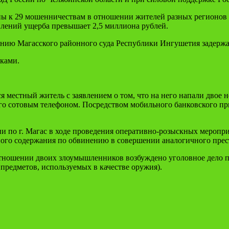
ны к 29 мошенничествам в отношении жителей разных регионов
лений ущерба превышает 2,5 миллиона рублей.
нию Магасского районного суда Республики Ингушетия задержа
тками.
 местный житель с заявлением о том, что на него напали двое 
го сотовым телефоном. Посредством мобильного банковского пр
 по г. Магас в ходе проведения оперативно-розыскных меропр
ного содержания по обвинению в совершении аналогичного прес
ношении двоих злоумышленников возбуждено уголовное дело по 
предметов, используемых в качестве оружия).