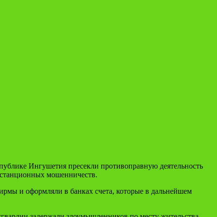
публике Ингушетия пресекли противоправную деятельность
дистанционных мошенничеств.
рмы и оформляли в банках счета, которые в дальнейшем
гвардии задержали злоумышленников по месту жительства.