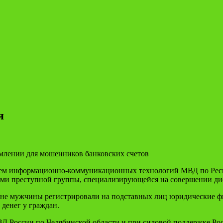
я
млении для мошенников банковских счетов
нием информационно-коммуникационных технологий МВД по Рес
иками преступной группы, специализирующейся на совершении 
оне мужчины регистрировали на подставных лиц юридические фи
денег у граждан.
 России по Челябинской области и при силовой поддержке Рос