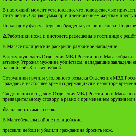
В настоящий момент установлено, что подозреваемые причаст
Ингушетии. Общая сумма причинённого всем жертвам преступ
По каждому факту аферы возбуждены уголовные дела. По реше
🔺Работники ножа и пистолета размещены в гостинице с решё
В Магасе полицейские раскрыли разбойное нападение
В дежурную часть Отделения МВД России по г. Магас обратился
затылку. Угрожая мужчине убийством, нападавшие завладели е
на свой счёт 8 тысяч рублей.
Сотрудники группы уголовного розыска Отделения МВД России
граждан, в настоящее время содержащихся в изоляторе времен
Следственным отделом Отделения МВД России по г. Магас в от
предварительному сговору, а равно с применением оружия или 
🔺Спасли от самого себя.
В Малгобекском районе полицейские
пресекли дебош и убедили гражданина бросить нож.