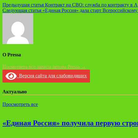
Навигация
Предыдущая статья
Контракт на СВО: служба по контракту в 
Следующая статья
«Единая Россия» дала старт Всероссийском
по
записям
О Pressa
Посмотреть все записи автора Pressa →
Версия сайта для слабовидящих
Актуально
Просмотреть все
«Единая Россия» получила первую стро