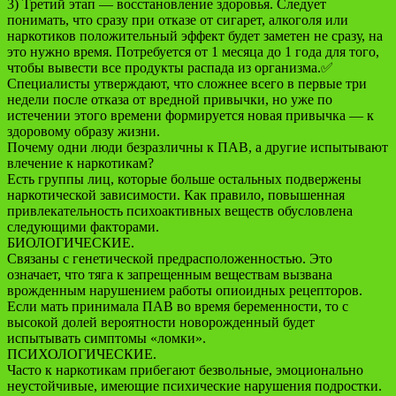
3) Третий этап — восстановление здоровья. Следует
понимать, что сразу при отказе от сигарет, алкоголя или
наркотиков положительный эффект будет заметен не сразу, на
это нужно время. Потребуется от 1 месяца до 1 года для того,
чтобы вывести все продукты распада из организма.✅
Специалисты утверждают, что сложнее всего в первые три
недели после отказа от вредной привычки, но уже по
истечении этого времени формируется новая привычка — к
здоровому образу жизни.
Почему одни люди безразличны к ПАВ, а другие испытывают
влечение к наркотикам?
Есть группы лиц, которые больше остальных подвержены
наркотической зависимости. Как правило, повышенная
привлекательность психоактивных веществ обусловлена
следующими факторами.
БИОЛОГИЧЕСКИЕ.
Связаны с генетической предрасположенностью. Это
означает, что тяга к запрещенным веществам вызвана
врожденным нарушением работы опиоидных рецепторов.
Если мать принимала ПАВ во время беременности, то с
высокой долей вероятности новорожденный будет
испытывать симптомы «ломки».
ПСИХОЛОГИЧЕСКИЕ.
Часто к наркотикам прибегают безвольные, эмоционально
неустойчивые, имеющие психические нарушения подростки.