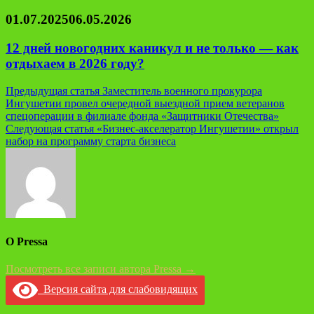
01.07.2025
06.05.2026
12 дней новогодних каникул и не только — как
отдыхаем в 2026 году?
Навигация
Предыдущая статья
Заместитель военного прокурора
Ингушетии провел очередной выездной прием ветеранов
по
спецоперации в филиале фонда «Защитники Отечества»
записям
Следующая статья
«Бизнес-акселератор Ингушетии» открыл
набор на программу старта бизнеса
О Pressa
Посмотреть все записи автора Pressa →
Версия сайта для слабовидящих