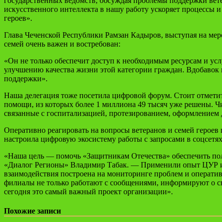
государственных ведомств, обсуждая проблемы поддержки ве
искусственного интеллекта в нашу работу ускоряет процессы и
героев».
Глава Чеченской Республики Рамзан Кадыров, выступая на мер
семей очень важен и востребован:
«Он не только обеспечит доступ к необходимым ресурсам и усл
улучшению качества жизни этой категории граждан. Вдобавок 
поддержки».
Наша делегация тоже посетила цифровой форум. Стоит отметит
помощи, из которых более 1 миллиона 49 тысяч уже решены. Чи
связанные с госпитализацией, протезированием, оформлением 
Оперативно реагировать на вопросы ветеранов и семей герое
настроила цифровую экосистему работы с запросами в соцсетях
«Наша цель — помочь «Защитникам Отечества» обеспечить по
«Диалог Регионы» Владимир Табак. — Применили опыт ЦУР и 
взаимодействия построена на мониторинге проблем и оперативн
филиалы не только работают с сообщениями, информируют о св
сегодня это самый важный проект организации».
Похожие записи