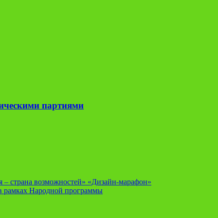
тическими партиями
я – страна возможностей» «Дизайн-марафон»
 в рамках Народной программы