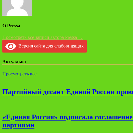
О Pressa
Посмотреть все записи автора Pressa →
Версия сайта для слабовидящих
Актуально
Просмотреть все
Партийный десант Единой России прове
«Единая Россия» подписала соглашени
партиями