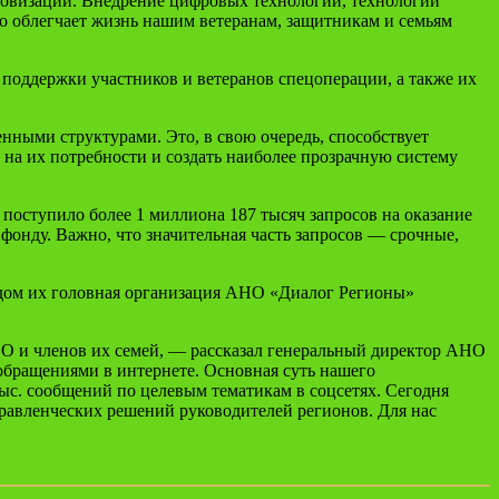
ровизации. Внедрение цифровых технологий, технологий
то облегчает жизнь нашим ветеранам, защитникам и семьям
 поддержки участников и ветеранов спецоперации, а также их
енными структурами. Это, в свою очередь, способствует
на их потребности и создать наиболее прозрачную систему
поступило более 1 миллиона 187 тысяч запросов на оказание
 фонду. Важно, что значительная часть запросов — срочные,
ондом их головная организация АНО «Диалог Регионы»
 и членов их семей, — рассказал генеральный директор АНО
бращениями в интернете. Основная суть нашего
тыс. сообщений по целевым тематикам в соцсетях. Сегодня
равленческих решений руководителей регионов. Для нас