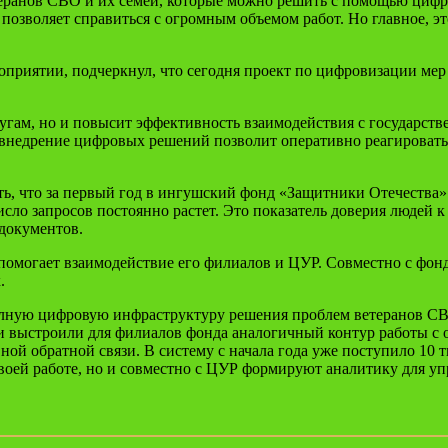
теранов СВО и их семей, которые можно решить с помощью циф
 позволяет справиться с огромным объемом работ. Но главное, э
оприятии, подчеркнул, что сегодня проект по цифровизации мер
угам, но и повысит эффективность взаимодействия с государств
внедрение цифровых решений позволит оперативно реагировать 
ь, что за первый год в ингушский фонд «Защитники Отечества» 
сло запросов постоянно растет. Это показатель доверия людей к
документов.
в помогает взаимодействие его филиалов и ЦУР. Совместно с ф
.
лную цифровую инфраструктуру решения проблем ветеранов СВО
выстроили для филиалов фонда аналогичный контур работы с о
ой обратной связи. В систему с начала года уже поступило 10 
оей работе, но и совместно с ЦУР формируют аналитику для уп