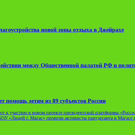
лагоустройства новой зоны отдыха в Джейрахе
одействии между Общественной палатой РФ и поли
т помощь детям из 89 субъектов России
т к участию в новом проекте президентской платформы «Росси
БОУ «Лицей г. Магас» провели активисты партдесанта в Магасе