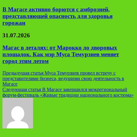
В Магасе активно борются с амброзией,
представляющей опасность для здоровья
горожан
31.07.2026
Магас в деталях: от Марокко до дворовых
площадок. Как мэр Муса Темурзиев меняет
город этим летом
Навигация
Предыдущая статья
Муса Темурзиев провел встречу с
представителями бизнеса, ведущими свою деятельность в
по
Магасе
записям
Следующая статья
В Магасе завершился межрегиональный
форум-фестиваль «Живые традиции национального костюма»