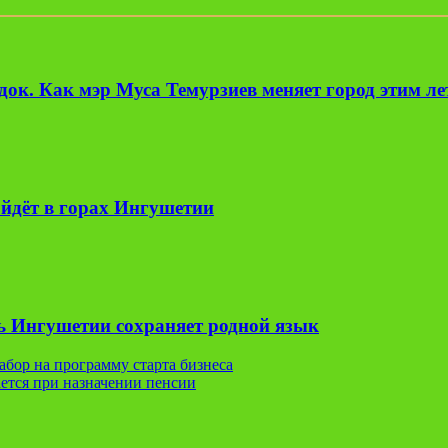
ок. Как мэр Муса Темурзиев меняет город этим л
йдёт в горах Ингушетии
ь Ингушетии сохраняет родной язык
бор на программу старта бизнеса
ается при назначении пенсии