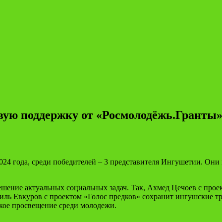
ую поддержку от «Росмолодёжь.Гранты
024 года, среди победителей – 3 представителя Ингушетии. Он
ение актуальных социальных задач. Так, Ахмед Цечоев с проек
ль Евкуров с проектом «Голос предков» сохранит ингушские т
кое просвещение среди молодежи.