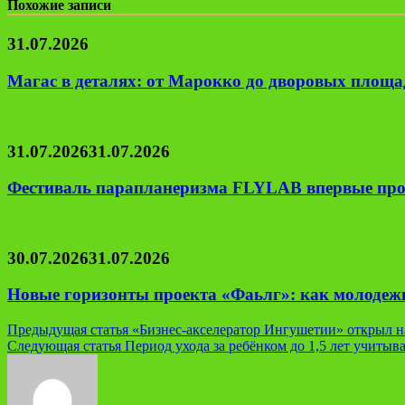
Похожие записи
31.07.2026
Магас в деталях: от Марокко до дворовых площад
31.07.2026
31.07.2026
Фестиваль парапланеризма FLYLAB впервые про
30.07.2026
31.07.2026
Новые горизонты проекта «Фаьлг»: как молодеж
Навигация
Предыдущая статья
«Бизнес-акселератор Ингушетии» открыл на
Следующая статья
Период ухода за ребёнком до 1,5 лет учитыв
по
записям