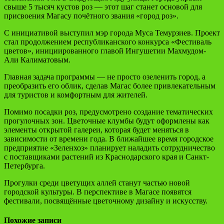
свыше 5 тысяч кустов роз — этот шаг станет основой для
присвоения Магасу почётного звания «город роз».
С инициативой выступил мэр города Муса Темурзиев. Проект
стал продолжением республиканского конкурса «Фестиваль
цветов», инициированного главой Ингушетии Махмудом-
Али Калиматовым.
Главная задача программы — не просто озеленить город, а
преобразить его облик, сделав Магас более привлекательным
для туристов и комфортным для жителей.
Помимо посадки роз, предусмотрено создание тематических
прогулочных зон. Цветочные клумбы будут оформлены как
элементы открытой галереи, которая будет меняться в
зависимости от времени года. В ближайшее время городское
предприятие «Зеленхоз» планирует наладить сотрудничество
с поставщиками растений из Краснодарского края и Санкт-
Петербурга.
Прогулки среди цветущих аллей станут частью новой
городской культуры. В перспективе в Магасе появятся
фестивали, посвящённые цветочному дизайну и искусству.
Похожие записи