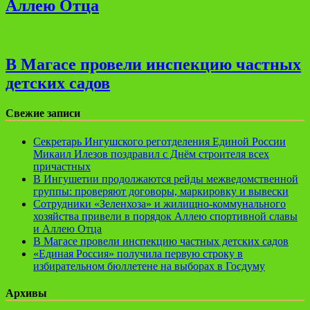
Аллею Отца
В Магасе провели инспекцию частных
детских садов
Свежие записи
Секретарь Ингушского реготделения Единой России
Микаил Илезов поздравил с Днём строителя всех
причастных
В Ингушетии продолжаются рейды межведомственной
группы: проверяют договоры, маркировку и вывески
Сотрудники «Зеленхоза» и жилищно-коммунального
хозяйства привели в порядок Аллею спортивной славы
и Аллею Отца
В Магасе провели инспекцию частных детских садов
«Единая Россия» получила первую строку в
избирательном бюллетене на выборах в Госдуму
Архивы