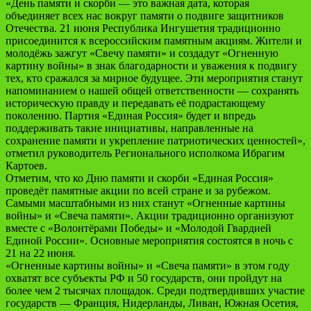
«День памяти и скорби — это важная дата, которая
объединяет всех нас вокруг памяти о подвиге защитников
Отечества. 21 июня Республика Ингушетия традиционно
присоединится к всероссийским памятным акциям. Жители и
молодёжь зажгут «Свечу памяти» и создадут «Огненную
картину войны» в знак благодарности и уважения к подвигу
тех, кто сражался за мирное будущее. Эти мероприятия станут
напоминанием о нашей общей ответственности — сохранять
историческую правду и передавать её подрастающему
поколению. Партия «Единая Россия» будет и впредь
поддерживать такие инициативы, направленные на
сохранение памяти и укрепление патриотических ценностей»,
отметил руководитель Регионального исполкома Ибрагим
Картоев.
Отметим, что ко Дню памяти и скорби «Единая Россия»
проведёт памятные акции по всей стране и за рубежом.
Самыми масштабными из них станут «Огненные картины
войны» и «Свеча памяти». Акции традиционно организуют
вместе с «Волонтёрами Победы» и «Молодой Гвардией
Единой России». Основные мероприятия состоятся в ночь с
21 на 22 июня.
«Огненные картины войны» и «Свеча памяти» в этом году
охватят все субъекты РФ и 50 государств, они пройдут на
более чем 2 тысячах площадок. Среди подтвердивших участие
государств — Франция, Нидерланды, Ливан, Южная Осетия,