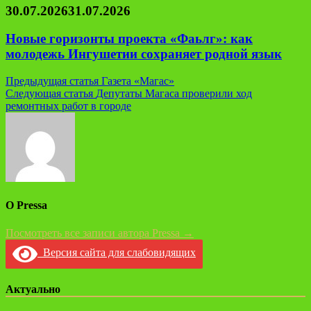
30.07.2026
31.07.2026
Новые горизонты проекта «Фаьлг»: как
молодежь Ингушетии сохраняет родной язык
Навигация
Предыдущая статья
Газета «Магас»
Следующая статья
Депутаты Магаса проверили ход
по
ремонтных работ в городе
записям
О Pressa
Посмотреть все записи автора Pressa →
Версия сайта для слабовидящих
Актуально