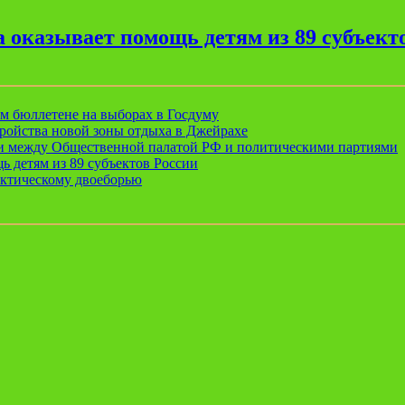
 оказывает помощь детям из 89 субъект
ом бюллетене на выборах в Госдуму
ройства новой зоны отдыха в Джейрахе
ии между Общественной палатой РФ и политическими партиями
ь детям из 89 субъектов России
актическому двоеборью