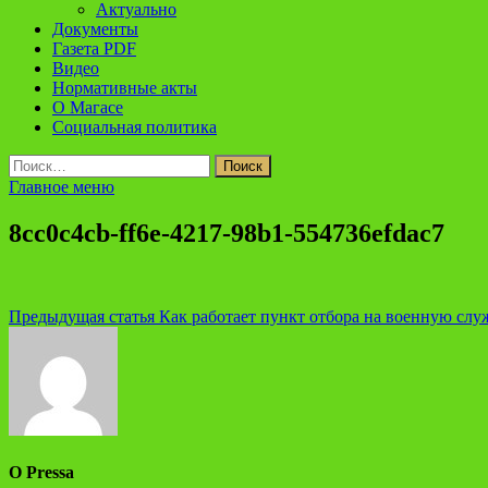
Актуально
Документы
Газета PDF
Видео
Нормативные акты
О Магасе
Социальная политика
Найти:
Главное меню
8cc0c4cb-ff6e-4217-98b1-554736efdac7
Навигация
Предыдущая статья
Как работает пункт отбора на военную слу
по
записям
О Pressa