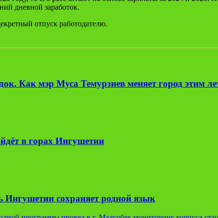
дний дневной заработок.
 декретный отпуск работодателю.
ок. Как мэр Муса Темурзиев меняет город этим л
йдёт в горах Ингушетии
ь Ингушетии сохраняет родной язык
одной программы провел в г. Малгобек мониторинг корпуса ста