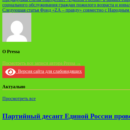
Навигация
социального обслуживания граждан пожилого возраста и инва
по
Следующая статья
Фонд «ZА – правду» совместно с Народным
записям
О Pressa
Посмотреть все записи автора Pressa →
Версия сайта для слабовидящих
Актуально
Просмотреть все
Партийный десант Единой России прове