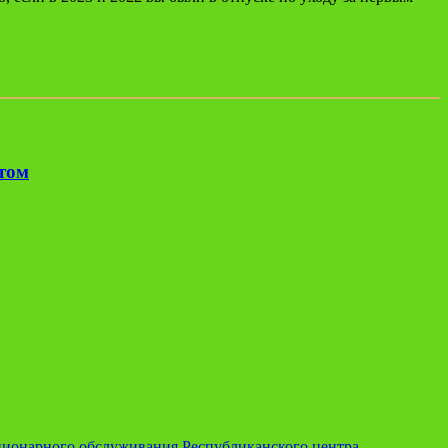
етом
ционарного обслуживания Республиканского центра