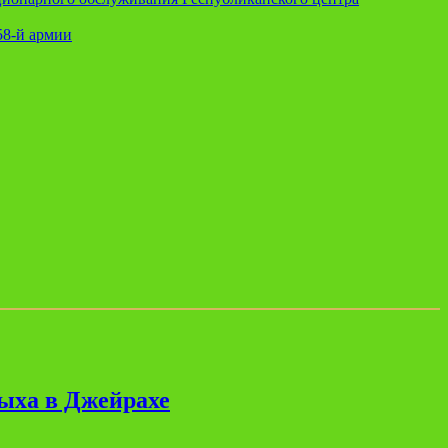
58-й армии
дыха в Джейрахе