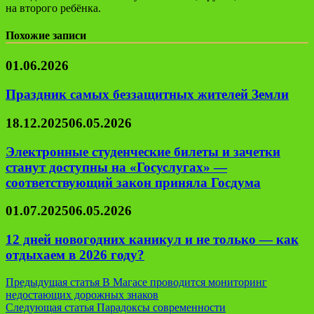
на второго ребëнка.
Похожие записи
01.06.2026
Праздник самых беззащитных жителей Земли
18.12.2025
06.05.2026
Электронные студенческие билеты и зачетки
станут доступны на «Госуслугах» —
соответствующий закон приняла Госдума
01.07.2025
06.05.2026
12 дней новогодних каникул и не только — как
отдыхаем в 2026 году?
Навигация
Предыдущая статья
В Магасе проводится мониторинг
недостающих дорожных знаков
по
Следующая статья
Парадоксы современности