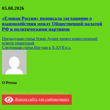
05.08.2026
«Единая Россия» подписала соглашение о
взаимодействии между Общественной палатой
РФ и политическими партиями
Навигация
Предыдущая статья
Усман Аушев провел комиссионный
осмотр территорий
по
Следующая статья
Ингуши в Х-XVII н.э.
записям
О Pressa
Посмотреть все записи автора Pressa →
Версия сайта для слабовидящих