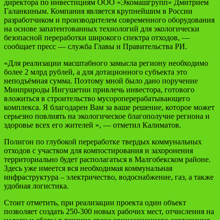
директора по инвестициям ООО «Экомашгрупп» Дмитрием
Галанкиным. Компания является крупнейшим в России
разработчиком и производителем современного оборудования
на основе запатентованных технологий для экологически
безопасной переработки широкого спектра отходов, —
сообщает пресс — служба Главы и Правительства РИ.
«Для реализации масштабного замысла региону необходимо
более 2 млрд рублей, а для дотационного субъекта это
неподъёмная сумма. Поэтому мной было дано поручение
Минприроды Ингушетии привлечь инвестора, готового
вложиться в строительство мусороперерабатывающего
комплекса. Я благодарен Вам за ваше решение, которое может
серьезно повлиять на экологическое благополучие региона и
здоровье всех его жителей », — отметил Калиматов.
Полигон по глубокой переработке твердых коммунальных
отходов с участком для компостирования и захоронения
территориально будет располагаться в Малгобекском районе.
Здесь уже имеется вся необходимая коммунальная
инфраструктура – электричество, водоснабжение, газ, а также
удобная логистика.
Стоит отметить, при реализации проекта один объект
позволяет создать 250-300 новых рабочих мест, отчисления на