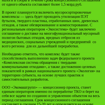
налоги и сборы в течение срока концессионного соглашения
от одного объекта составляют более 1,5 млрд руб.
В проект планируется включить мусоросортировочные
комплексы — здесь будет проходить утилизация ПЭТ
бутылок, твердого пластика, отработанных шин, древесных
отходов, а также обезвреживание и компостирование. С
региональным оператором «Экосистема» будет заключено
соглашение о доставке на многофункциональный мусорный
полигон бытовых отходов, вредных отбросов из
медицинских, социальных учреждений и предприятий со
всего региона для их дальнейшей переработки.
Необходимо отметить, что комплекс будет также
способствовать выполнению задач федерального проекта
«Комплексная система обращения с твердыми
коммунальными отходами», а также достижению целевых
показателей в рамках национального проекта «Экология» на
территории субъекта, на основе лучших практик и
самостоятельных разработок.
ООО «Экомашгрупп» — концессионер проекта, станет
единым оператором именно по переработке ТКО и берет на
себя все задачи по созданию и управлению объектом на весь
период соглашения. Срок концессионного соглашения
составляет в среднем 15-20 лет и определяется на основе