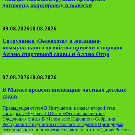
договоры, маркировку и вывески
09.08.2026
10.08.2026
Сотрудники «Зеленхоза» и жилищно-
коммунального хозяйства привели в порядок
Аллею спортивной славы и Аллею Отца
07.08.2026
10.08.2026
В Магасе провели инспекцию частных детских
садов
Навигация
Предыдущая статья
В Ингушетии начался второй этап
конкурсов «Лучшее ЛПХ» и «Фестиваль цветов»
по
Следующая статья
В Малом зале Народного Собрания
записям
Республики Ингушетия состоялось заседание Президиума
регионального политического совета партии «Единая Россия»