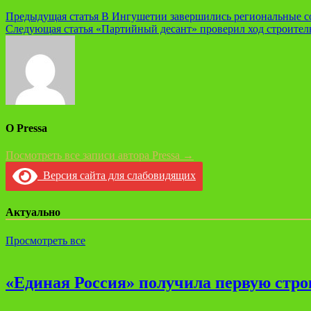
Навигация
Предыдущая статья
В Ингушетии завершились региональные с
Следующая статья
«Партийный десант» проверил ход строитель
по
записям
О Pressa
Посмотреть все записи автора Pressa →
Версия сайта для слабовидящих
Актуально
Просмотреть все
«Единая Россия» получила первую стро