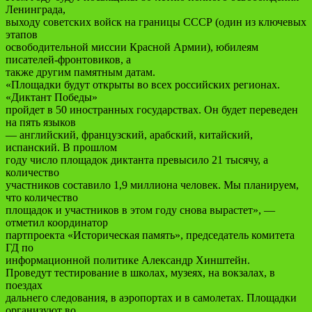
Ленинграда,
выходу советских войск на границы СССР (один из ключевых
этапов
освободительной миссии Красной Армии), юбилеям
писателей-фронтовиков, а
также другим памятным датам.
«Площадки будут открыты во всех российских регионах.
«Диктант Победы»
пройдет в 50 иностранных государствах. Он будет переведен
на пять языков
— английский, французский, арабский, китайский,
испанский. В прошлом
году число площадок диктанта превысило 21 тысячу, а
количество
участников составило 1,9 миллиона человек. Мы планируем,
что количество
площадок и участников в этом году снова вырастет», —
отметил координатор
партпроекта «Историческая память», председатель комитета
ГД по
информационной политике Александр Хинштейн.
Проведут тестирование в школах, музеях, на вокзалах, в
поездах
дальнего следования, в аэропортах и в самолетах. Площадки
организуют во