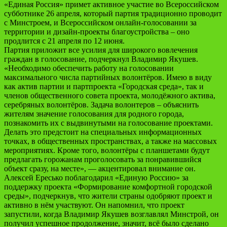
«Единая Россия» примет активное участие во Всероссийском
субботнике 26 апреля, который партия традиционно проводит
с Минстроем, и Всероссийском онлайн-голосовании за
территории и дизайн-проекты благоустройства – оно
продлится с 21 апреля по 12 июня.
Партия приложит все усилия для широкого вовлечения
граждан в голосование, подчеркнул Владимир Якушев.
«Необходимо обеспечить работу на голосовании
максимального числа партийных волонтёров. Имею в виду
как актив партии и партпроекта «Городская среда», так и
членов общественного совета проекта, молодёжного актива,
серебряных волонтёров. Задача волонтеров – объяснить
жителям значение голосования для родного города,
познакомить их с выдвинутыми на голосование проектами.
Делать это предстоит на специальных информационных
точках, в общественных пространствах, а также на массовых
мероприятиях. Кроме того, волонтёры с планшетами будут
предлагать горожанам проголосовать за понравившийся
объект сразу, на месте», — акцентировал внимание он.
Алексей Ересько поблагодарил «Единую Россию» за
поддержку проекта «Формирование комфортной городской
среды», подчеркнув, что жители страны одобряют проект и
активно в нём участвуют. Он напомнил, что проект
запустили, когда Владимир Якушев возглавлял Минстрой, он
получил успешное продолжение, значит, всё было сделано