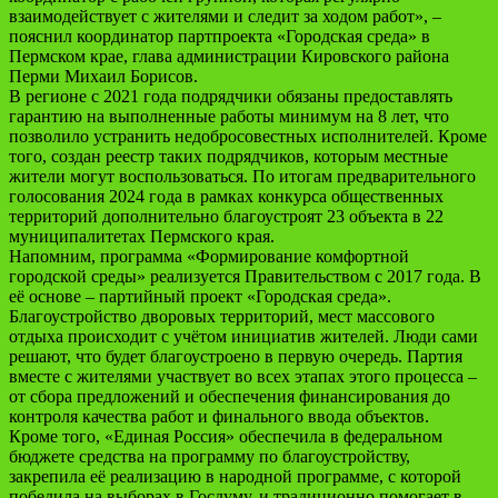
взаимодействует с жителями и следит за ходом работ», –
пояснил координатор партпроекта «Городская среда» в
Пермском крае, глава администрации Кировского района
Перми Михаил Борисов.
В регионе с 2021 года подрядчики обязаны предоставлять
гарантию на выполненные работы минимум на 8 лет, что
позволило устранить недобросовестных исполнителей. Кроме
того, создан реестр таких подрядчиков, которым местные
жители могут воспользоваться. По итогам предварительного
голосования 2024 года в рамках конкурса общественных
территорий дополнительно благоустроят 23 объекта в 22
муниципалитетах Пермского края.
Напомним, программа «Формирование комфортной
городской среды» реализуется Правительством с 2017 года. В
её основе – партийный проект «Городская среда».
Благоустройство дворовых территорий, мест массового
отдыха происходит c учётом инициатив жителей. Люди сами
решают, что будет благоустроено в первую очередь. Партия
вместе с жителями участвует во всех этапах этого процесса –
от сбора предложений и обеспечения финансирования до
контроля качества работ и финального ввода объектов.
Кроме того, «Единая Россия» обеспечила в федеральном
бюджете средства на программу по благоустройству,
закрепила её реализацию в народной программе, с которой
победила на выборах в Госдуму, и традиционно помогает в