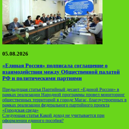
05.08.2026
«Единая Россия» подписала соглашение о
взаимодействии между Общественной палатой
РФ и политическими партиями
Навигация
Предыдущая статья
Партийный десант «Единой России» в
рамках реализации Народной программы провел мониторинг
по
общественных территорий в городе Магас, благоустроенных в
записям
рамках реализации федерального партийного проекта
«Городская среда»
Следующая статья
Какой доход не учитывается при
оформлении единого пособия?