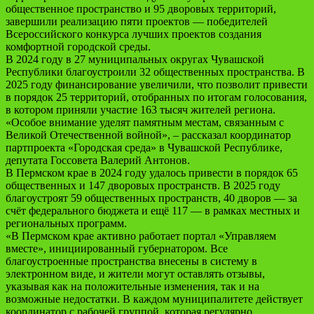
общественное пространство и 95 дворовых территорий,
завершили реализацию пяти проектов — победителей
Всероссийского конкурса лучших проектов создания
комфортной городской среды.
В 2024 году в 27 муниципальных округах Чувашской
Республики благоустроили 32 общественных пространства. В
2025 году финансирование увеличили, что позволит привести
в порядок 25 территорий, отобранных по итогам голосования,
в котором приняли участие 163 тысяч жителей региона.
«Особое внимание уделят памятным местам, связанным с
Великой Отечественной войной», – рассказал координатор
партпроекта «Городская среда» в Чувашской Республике,
депутата Госсовета Валерий Антонов.
В Пермском крае в 2024 году удалось привести в порядок 65
общественных и 147 дворовых пространств. В 2025 году
благоустроят 59 общественных пространств, 40 дворов — за
счёт федерального бюджета и ещё 117 — в рамках местных и
региональных программ.
«В Пермском крае активно работает портал «Управляем
вместе», инициированный губернатором. Все
благоустроенные пространства внесены в систему в
электронном виде, и жители могут оставлять отзывы,
указывая как на положительные изменения, так и на
возможные недостатки. В каждом муниципалитете действует
координатор с рабочей группой, которая регулярно