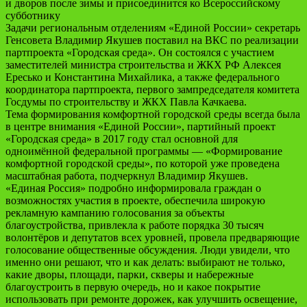
и дворов после зимы и присоединится ко Всероссийскому
субботнику
Задачи региональным отделениям «Единой России» секретарь
Генсовета Владимир Якушев поставил на ВКС по реализации
партпроекта «Городская среда». Он состоялся с участием
заместителей министра строительства и ЖКХ РФ Алексея
Ересько и Константина Михайлика, а также федерального
координатора партпроекта, первого зампредседателя комитета
Госдумы по строительству и ЖКХ Павла Качкаева.
Тема формирования комфортной городской среды всегда была
в центре внимания «Единой России», партийный проект
«Городская среда» в 2017 году стал основной для
одноимённой федеральной программы — «Формирование
комфортной городской среды», по которой уже проведена
масштабная работа, подчеркнул Владимир Якушев.
«Единая Россия» подробно информировала граждан о
возможностях участия в проекте, обеспечила широкую
рекламную кампанию голосования за объекты
благоустройства, привлекла к работе порядка 30 тысяч
волонтёров и депутатов всех уровней, провела предваряющие
голосование общественные обсуждения. Люди увидели, что
именно они решают, что и как делать: выбирают не только,
какие дворы, площади, парки, скверы и набережные
благоустроить в первую очередь, но и какое покрытие
использовать при ремонте дорожек, как улучшить освещение,