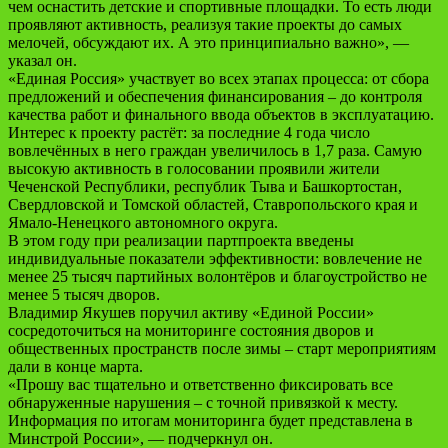
чем оснастить детские и спортивные площадки. То есть люди
проявляют активность, реализуя такие проекты до самых
мелочей, обсуждают их. А это принципиально важно», —
указал он.
«Единая Россия» участвует во всех этапах процесса: от сбора
предложений и обеспечения финансирования – до контроля
качества работ и финального ввода объектов в эксплуатацию.
Интерес к проекту растёт: за последние 4 года число
вовлечённых в него граждан увеличилось в 1,7 раза. Самую
высокую активность в голосовании проявили жители
Чеченской Республики, республик Тыва и Башкортостан,
Свердловской и Томской областей, Ставропольского края и
Ямало-Ненецкого автономного округа.
В этом году при реализации партпроекта введены
индивидуальные показатели эффективности: вовлечение не
менее 25 тысяч партийных волонтёров и благоустройство не
менее 5 тысяч дворов.
Владимир Якушев поручил активу «Единой России»
сосредоточиться на мониторинге состояния дворов и
общественных пространств после зимы – старт мероприятиям
дали в конце марта.
«Прошу вас тщательно и ответственно фиксировать все
обнаруженные нарушения – с точной привязкой к месту.
Информация по итогам мониторинга будет представлена в
Минстрой России», — подчеркнул он.