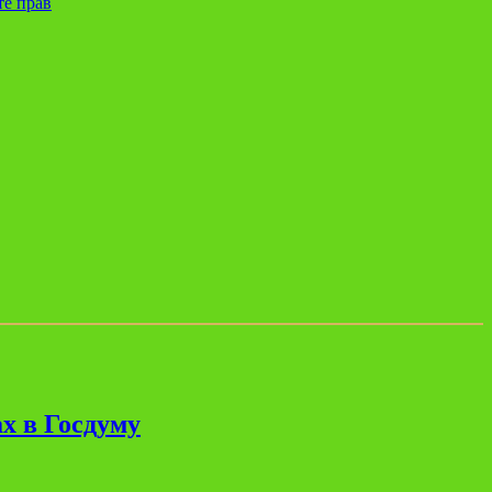
те прав
х в Госдуму