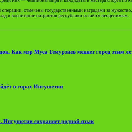
среди них — чемпионы мира и кандидаты в мастера спорта по ка
операции, отмечены государственными наградами за мужество, 
лад в воспитание патриотов республики остаётся неоценимым.
ок. Как мэр Муса Темурзиев меняет город этим л
йдёт в горах Ингушетии
ь Ингушетии сохраняет родной язык