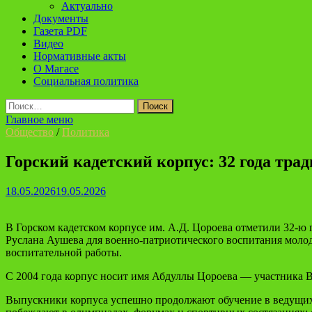
Актуально
Документы
Газета PDF
Видео
Нормативные акты
О Магасе
Социальная политика
Найти:
Главное меню
Общество
/
Политика
Горский кадетский корпус: 32 года тра
18.05.2026
19.05.2026
В Горском кадетском корпусе им. А.Д. Цороева отметили 32‑ю
Руслана Аушева для военно‑патриотического воспитания молод
воспитательной работы.
С 2004 года корпус носит имя Абдуллы Цороева — участника В
Выпускники корпуса успешно продолжают обучение в ведущих 