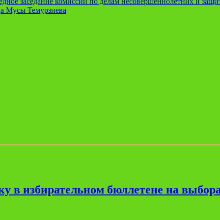
едное заседание комиссии по делам несовершеннолетних и защи
нда Мусы Темурзиева
ку в избирательном бюллетене на выбора