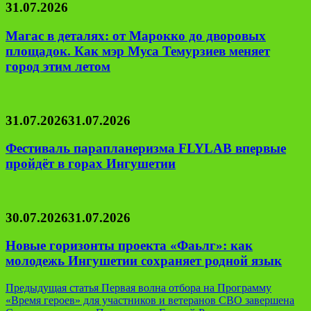
31.07.2026
Магас в деталях: от Марокко до дворовых
площадок. Как мэр Муса Темурзиев меняет
город этим летом
31.07.2026
31.07.2026
Фестиваль парапланеризма FLYLAB впервые
пройдёт в горах Ингушетии
30.07.2026
31.07.2026
Новые горизонты проекта «Фаьлг»: как
молодежь Ингушетии сохраняет родной язык
Навигация
Предыдущая статья
Первая волна отбора на Программу
«Время героев» для участников и ветеранов СВО завершена
по