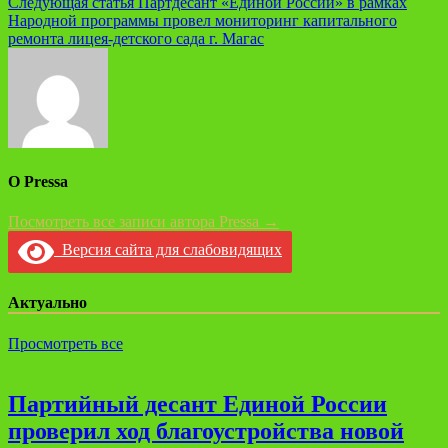
Следующая статья
Партдесант «Единой России» в рамках
записям
Народной программы провел мониторинг капитального
ремонта лицея-детского сада г. Магас
О Pressa
Посмотреть все записи автора Pressa →
Версия сайта для слабовидящих
Актуально
Просмотреть все
Партийный десант Единой России
проверил ход благоустройства новой