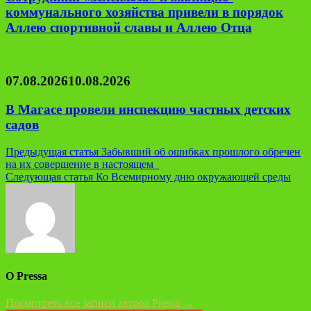
коммунального хозяйства привели в порядок
Аллею спортивной славы и Аллею Отца
07.08.2026
10.08.2026
В Магасе провели инспекцию частных детских
садов
Навигация
Предыдущая статья
Забывший об ошибках прошлого обречен
на их совершение в настоящем
по
Следующая статья
Ко Всемирному дню окружающей среды
записям
О Pressa
Посмотреть все записи автора Pressa →