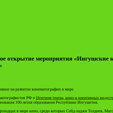
нное открытие мероприятия «Ингушские 
»
яние на развитие кинематографии в мире
ематографистов РФ и
Центром театра, кино и креативных индуст
днования 100-летия образования Республики Ингушетия.
роходцах в мире кино, среди которых Сейд-хаджи Толдиев, Маго