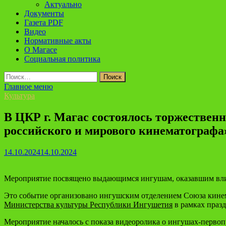
Актуально
Документы
Газета PDF
Видео
Нормативные акты
О Магасе
Социальная политика
Найти:
Главное меню
Культура
В ЦКР г. Магас состоялось торжестве
российского и мирового кинематографа
14.10.2024
14.10.2024
Мероприятие посвящено выдающимся ингушам, оказавшим вли
Это событие организовано ингушским отделением Союза кин
Министерства культуры Республики Ингушетия
в рамках праз
Мероприятие началось с показа видеоролика о ингушах-первоп