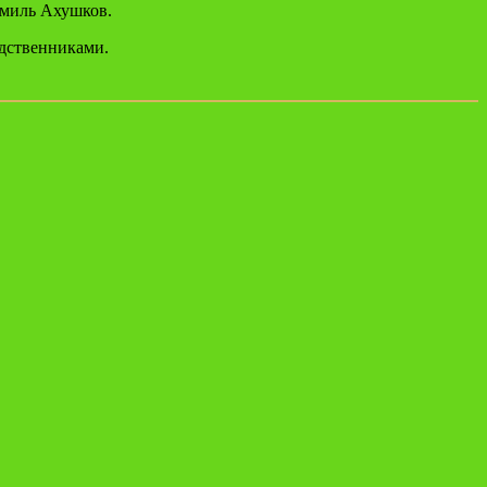
амиль Ахушков.
одственниками.