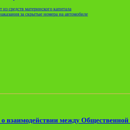
т из средств материнского капитала
наказания за скрытые номера на автомобиле
е о взаимодействии между Общественной