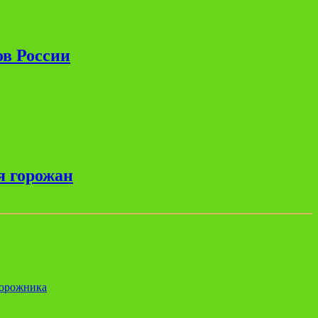
ов России
я горожан
дорожника