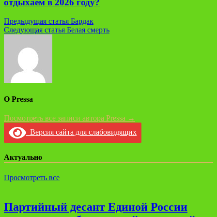
отдыхаем в 2026 году?
Навигация
Предыдущая статья
Бардак
Следующая статья
Белая смерть
по
записям
О Pressa
Посмотреть все записи автора Pressa →
Версия сайта для слабовидящих
Актуально
Просмотреть все
Партийный десант Единой России