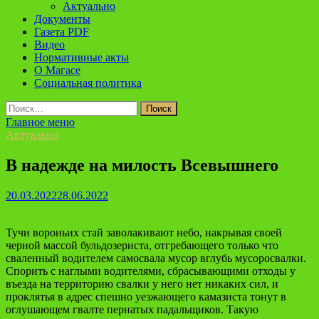
Актуально
Документы
Газета PDF
Видео
Нормативные акты
О Магасе
Социальная политика
Найти:
Главное меню
Актуально
В надежде на милость Всевышнего
20.03.2022
28.06.2022
Тучи вороньих стай заволакивают небо, накрывая своей
черной массой бульдозериста, отгребающего только что
сваленный водителем самосвала мусор вглубь мусоросвалки.
Спорить с наглыми водителями, сбрасывающими отходы у
въезда на территорию свалки у него нет никаких сил, и
проклятья в адрес спешно уезжающего камазиста тонут в
оглушающем гвалте пернатых падальщиков. Такую