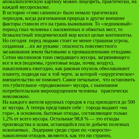
апокалипсическую картину можно лицезреть, практически, на
каждой мусоросвалке.
В истории «гомо сапиенса» было немало трагических
периодов, когда разгневанная природа и другие внешние
факторы ставили его на грань выживания. То «ледниковый»
период гнал человека с насиженных и обжитых мест, то
безжалостный эпидемический мор косил целые континенты.
Но сегодня перед людьми стоит не менее страшная угроза,
созданная …их же руками : опасность повсеместного
загаживания земли бытовыми и промышленными отходами.
Сотни миллионов тонн смердящего мусора, загрязняющего
все и вся (водоемы, грунтовые воды, почву, воздух),
накапливаясь ежегодно, как раковая опухоль обволакивают
планету, подводя нас к той черте, за которой «хирургическое»
вмешательство не поможет. Самое печальное, что остановить
это губительное «продвижение» мусора, с нынешним
потребительским мироощущением человека практически
невозможно.
На каждого жителя крупных городов в год приходится до 500
кг мусора. А теперь представьте себе : города выдают «на
гора», в основном, бытовые отходы, составляющие только
1,2% от всего мусора. Остальные 98,8 % — это отходы
производства и шлам, остающийся после добычи полезных
ископаемых. Лидерами среди стран по «скорости»
накопления отходов, являются, как это ни странно,