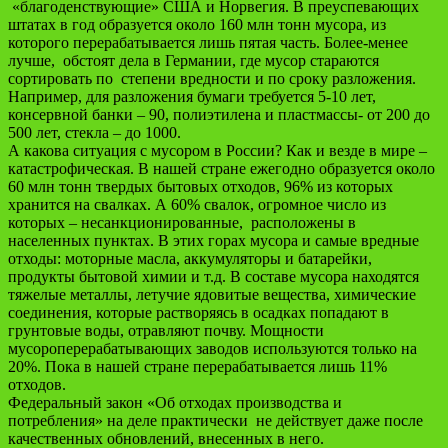
«благоденствующие» США и Норвегия. В преуспевающих
штатах в год образуется около 160 млн тонн мусора, из
которого перерабатывается лишь пятая часть. Более-менее
лучше, обстоят дела в Германии, где мусор стараются
сортировать по степени вредности и по сроку разложения.
Например, для разложения бумаги требуется 5-10 лет,
консервной банки – 90, полиэтилена и пластмассы- от 200 до
500 лет, стекла – до 1000.
А какова ситуация с мусором в России? Как и везде в мире –
катастрофическая. В нашей стране ежегодно образуется около
60 млн тонн твердых бытовых отходов, 96% из которых
хранится на свалках. А 60% свалок, огромное число из
которых – несанкционированные, расположены в
населенных пунктах. В этих горах мусора и самые вредные
отходы: моторные масла, аккумуляторы и батарейки,
продукты бытовой химии и т.д. В составе мусора находятся
тяжелые металлы, летучие ядовитые вещества, химические
соединения, которые растворяясь в осадках попадают в
грунтовые воды, отравляют почву. Мощности
мусороперерабатывающих заводов используются только на
20%. Пока в нашей стране перерабатывается лишь 11%
отходов.
Федеральный закон «Об отходах производства и
потребления» на деле практически не действует даже после
качественных обновлений, внесенных в него.