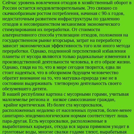
Сейчас уровень вовлечения отходов в хозяйственный оборот в
России остается неудовлетворительным. Это связано со
скачкообразным ростом потребления, начиная с 90-х годов,
недостаточным развитием инфраструктуры по удалению
отходов и несовершенством механизмов экономического
стимулирования их переработки. От стоимости
альтернативного способа утилизации отходов, положения на
государственном рынке вторсырья, затрат на переработку
зависит экономическая эффективность того или иного метода
переработки. Однако, подлинной перспективой избавления
планеты от мусора являются только радикальные изменения в
производственной деятельности человека, в его образе жизни.
Однако, глядя на то, что в мире сегодня творится, едва ли
стоит надеяться, что в обозримом будущем человечество
обратит внимание на то, что матушка-природа уже не в
состоянии выдерживать тлетворную деятельность своего
обезумевшего дитяти.
В нашей республике картина с мусорными горами, учитывая
малоземелье региона и низкое самосознание граждан,
крайне критическая. Из более ста мусоросвалок,
расположенных недалеко от населенных пунктов, более-менее
санитарно-эпидемиологическим нормам соответствует лишь
пара-другая. Есть мусоросвалки, расположенные в
выработанных карьерах, откуда вся зараза прямиком уходит в
грунтовые воды, многие свалки годами тлеют, вырабатывая