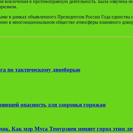
я вовлечения в противоправную деятельность. Была озвучена и
оризмом.
ыми в рамках объявленного Президентом России Года единства 
ию в многонациональном обществе атмосферы взаимного довери
га по тактическому двоеборью
вляющей опасность для здоровья горожан
ок. Как мэр Муса Темурзиев меняет город этим л