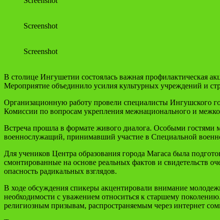
Screenshot
Screenshot
Screenshot
В столице Ингушетии состоялась важная профилактическая акц
Мероприятие объединило усилия культурных учреждений и стр
Организационную работу провели специалисты Ингушского гос
Комиссии по вопросам укрепления межнационального и межко
Встреча прошла в формате живого диалога. Особыми гостями м
военнослужащий, принимавший участие в Специальной военной
Для учеников Центра образования города Магаса была подгот
смонтированные на основе реальных фактов и свидетельств оч
опасность радикальных взглядов.
В ходе обсуждения спикеры акцентировали внимание молодежи
необходимости с уважением относиться к старшему поколению
религиозным призывам, распространяемым через интернет со