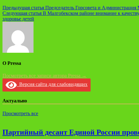
Навигация
Предыдущая статья
Председатель Горсовета и Администрация 
Следующая статья
В Малгобекском районе внимание к качеству
по
здоровье детей
записям
О Pressa
Посмотреть все записи автора Pressa →
Версия сайта для слабовидящих
Актуально
Просмотреть все
Партийный десант Единой России прове