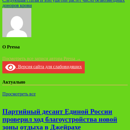
Следующая статья
В Ингушетии растёт число безвозмездных
записям
доноров крови
О Pressa
Посмотреть все записи автора Pressa →
Версия сайта для слабовидящих
Актуально
Просмотреть все
Партийный десант Единой России
проверил ход благоустройства новой
зоны отдыха в Джейрахе