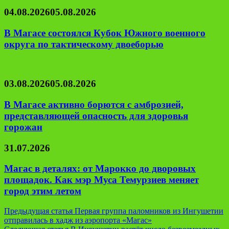
04.08.2026
05.08.2026
В Магасе состоялся Кубок Южного военного
округа по тактическому двоеборью
03.08.2026
05.08.2026
В Магасе активно борются с амброзией,
представляющей опасность для здоровья
горожан
31.07.2026
Магас в деталях: от Марокко до дворовых
площадок. Как мэр Муса Темурзиев меняет
город этим летом
Навигация
Предыдущая статья
Первая группа паломников из Ингушетии
отправилась в хадж из аэропорта «Магас»
по