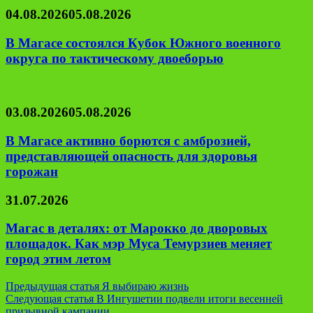
04.08.2026
05.08.2026
В Магасе состоялся Кубок Южного военного
округа по тактическому двоеборью
03.08.2026
05.08.2026
В Магасе активно борются с амброзией,
представляющей опасность для здоровья
горожан
31.07.2026
Магас в деталях: от Марокко до дворовых
площадок. Как мэр Муса Темурзиев меняет
город этим летом
Навигация
Предыдущая статья
Я выбираю жизнь
Следующая статья
В Ингушетии подвели итоги весенней
по
призывной кампании