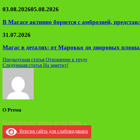
03.08.2026
05.08.2026
В Магасе активно борются с амброзией, предста
31.07.2026
Магас в деталях: от Марокко до дворовых площад
Навигация
Предыдущая статья
Отношение к труду
Следующая статья
На заметку!
по
записям
О Pressa
Посмотреть все записи автора Pressa →
Версия сайта для слабовидящих