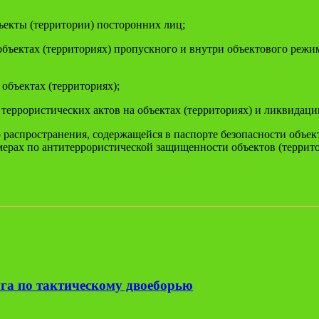
екты (территории) посторонних лиц;
ъектах (территориях) пропускного и внутри объектового режим
объектах (территориях);
еррористических актов на объектах (территориях) и ликвидаци
аспространения, содержащейся в паспорте безопасности объект
рах по антитеррористической защищенности объектов (террито
га по тактическому двоеборью