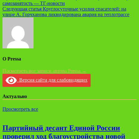
самозанятость — ТГ-новости
по
Следующая статья
Круглосуточные усилия спасателей: на
записям
улице А. Горчханова ликвидирована авария на теплотрассе
О Pressa
Посмотреть все записи автора Pressa →
Версия сайта для слабовидящих
Актуально
Просмотреть все
Партийный десант Единой России
проверил ход благоустройства новой