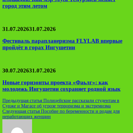
город этим летом
31.07.2026
31.07.2026
Фестиваль парапланеризма FLYLAB впервые
пройдёт в горах Ингушетии
30.07.2026
31.07.2026
Новые горизонты проекта «Фаьлг»: как
молодежь Ингушетии сохраняет родной язык
Навигация
Предыдущая статья
Полицейские рассказали студентам в
Сунже и Магасе об угрозе терроризма и экстремизма
по
Следующая статья
Пособие по беременности и родам для
записям
неработающих женщин