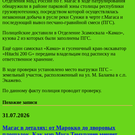
Отд
еления
МВД России по г. Магас в ходе патрул
ирования
обнаруж
или
в районе парковой зоны
столицы республики
грузов
ую
техник
у,
посредством которой
осуществлялась
незаконная добыча
в
русл
е
реки
Сунж
и
в черте
г.
Магас
а
и
последующий
вывоз песчано-гравийной смеси (ПГС).
Полицейские доставили в
Отд
еление 3
самосвала
«
Камаз
»,
кузова
2 из которых
были
за
полне
ны ПГС.
Ещё один
самосвал
«
Камаз
»
и
гусеничный кран-экскаватор
«
Hitachi
200 G
»
переданы владельцам под расписку на
ответственное хранение.
В ходе проверки установлено место выгрузки
ПГС –
земельный
участ
ок, расположенный
на ул. М.
Балаева
в
с.п
.
Экажево
.
По данному факту
полиция проводит
проверк
у
.
Похожие записи
31.07.2026
Магас в деталях: от Марокко до дворовых
площадок. Как мэр Муса Темурзиев меняет