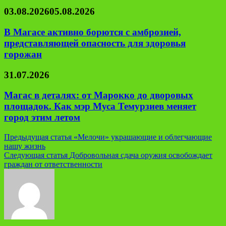
03.08.2026
05.08.2026
В Магасе активно борются с амброзией,
представляющей опасность для здоровья
горожан
31.07.2026
Магас в деталях: от Марокко до дворовых
площадок. Как мэр Муса Темурзиев меняет
город этим летом
Навигация
Предыдущая статья
«Мелочи» украшающие и облегчающие
нашу жизнь
по
Следующая статья
Добровольная сдача оружия освобождает
записям
граждан от ответственности