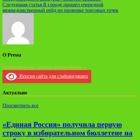
по
Следующая статья
В городе прошёл очередной
записям
межведомственный рейд по проверке торговых точек
О Pressa
Посмотреть все записи автора Pressa →
Версия сайта для слабовидящих
Актуально
Просмотреть все
«Единая Россия» получила первую
строку в избирательном бюллетене на