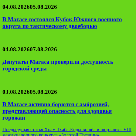
04.08.2026
05.08.2026
В Магасе состоялся Кубок Южного военного
округа по тактическому двоеборью
04.08.2026
07.08.2026
Депутаты Магаса проверили доступность
городской среды
03.08.2026
05.08.2026
В Магасе активно борются с амброзией,
представляющей опасность для здоровья
горожан
Навигация
Предыдущая статья
Храм Тхаба-Ерды вошёл в шорт-лист VIII
международного конкурса «Золотой Трезини»