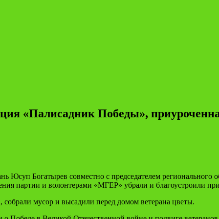
ция «Палисадник Победы», приуроченн
рань Юсуп Богатырев совместно с председателем регионального 
ения партии и волонтерами «МГЕР» убрали и благоустроили пр
 собрали мусор и высадили перед домом ветерана цветы.
 о Победе в Великой Отечественной войне и подвиге ветеранов.