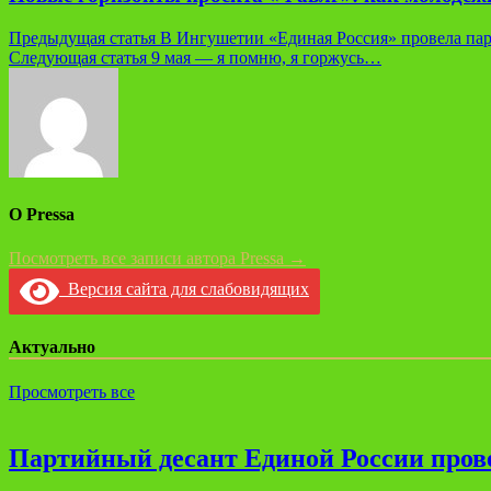
Навигация
Предыдущая статья
В Ингушетии «Единая Россия» провела пар
Следующая статья
9 мая — я помню, я горжусь…
по
записям
О Pressa
Посмотреть все записи автора Pressa →
Версия сайта для слабовидящих
Актуально
Просмотреть все
Партийный десант Единой России прове