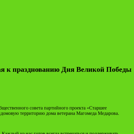
ая к празднованию Дня Великой Победы
общественного совета партийного проекта «Старшее
идомовую территорию дома ветерана Магомеда Медарова.
 Каждый из нас готов всегда встречаться и поддерживать