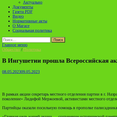
Актуально
Документы
Газета PDF
Видео
Нормативные акты
О Магасе
Социальная политика
Найти:
Главное меню
Общество
/
Политика
В Ингушетии прошла Всероссийская ак
08.05.2023
09.05.2023
В рамках акции секретарь местного отделения партии в г. Наз
поколение» Лидифой Мержоевой, активистами местного отдел
Партийцы оказали посильную помощь в прополке палисадника,
«Главная цель нашей акции — сохранение исторической памяти