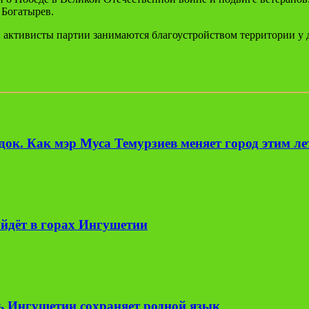
 Богатырев.
активисты партии занимаются благоустройством территории у 
ок. Как мэр Муса Темурзиев меняет город этим л
йдёт в горах Ингушетии
ь Ингушетии сохраняет родной язык