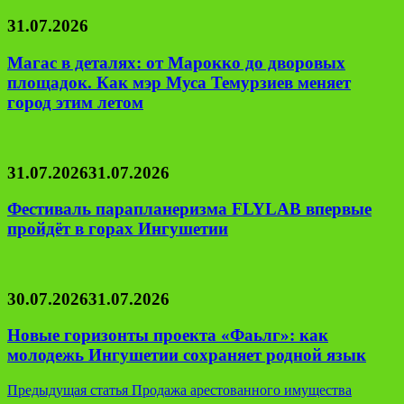
31.07.2026
Магас в деталях: от Марокко до дворовых
площадок. Как мэр Муса Темурзиев меняет
город этим летом
31.07.2026
31.07.2026
Фестиваль парапланеризма FLYLAB впервые
пройдёт в горах Ингушетии
30.07.2026
31.07.2026
Новые горизонты проекта «Фаьлг»: как
молодежь Ингушетии сохраняет родной язык
Навигация
Предыдущая статья
Продажа арестованного имущества