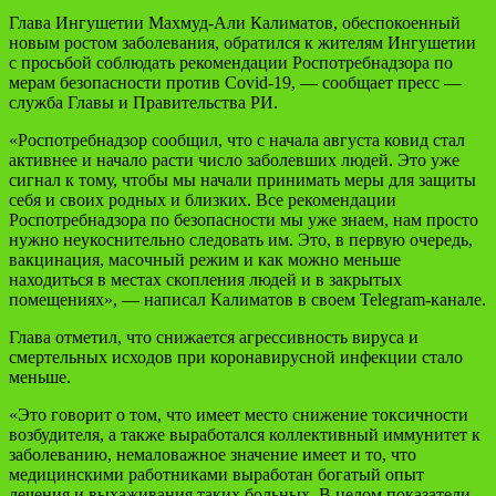
Глава Ингушетии Махмуд-Али Калиматов, обеспокоенный
новым ростом заболевания, обратился к жителям Ингушетии
с просьбой соблюдать рекомендации Роспотребнадзора по
мерам безопасности против Covid-19, — сообщает пресс —
служба Главы и Правительства РИ.
«Роспотребнадзор сообщил, что с начала августа ковид стал
активнее и начало расти число заболевших людей. Это уже
сигнал к тому, чтобы мы начали принимать меры для защиты
себя и своих родных и близких. Все рекомендации
Роспотребнадзора по безопасности мы уже знаем, нам просто
нужно неукоснительно следовать им. Это, в первую очередь,
вакцинация, масочный режим и как можно меньше
находиться в местах скопления людей и в закрытых
помещениях», — написал Калиматов в своем Telegram-канале.
Глава отметил, что снижается агрессивность вируса и
смертельных исходов при коронавирусной инфекции стало
меньше.
«Это говорит о том, что имеет место снижение токсичности
возбудителя, а также выработался коллективный иммунитет к
заболеванию, немаловажное значение имеет и то, что
медицинскими работниками выработан богатый опыт
лечения и выхаживания таких больных. В целом показатели