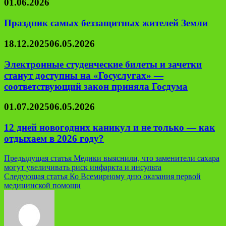
01.06.2026
Праздник самых беззащитных жителей Земли
18.12.2025
06.05.2026
Электронные студенческие билеты и зачетки
станут доступны на «Госуслугах» —
соответствующий закон приняла Госдума
01.07.2025
06.05.2026
12 дней новогодних каникул и не только — как
отдыхаем в 2026 году?
Навигация
Предыдущая статья
Медики выяснили, что заменители сахара
могут увеличивать риск инфаркта и инсульта
по
Следующая статья
Ко Всемирному дню оказания первой
записям
медицинской помощи