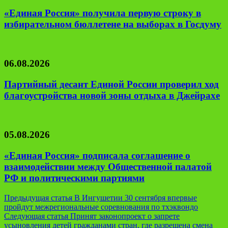
«Единая Россия» получила первую строку в
избирательном бюллетене на выборах в Госдуму
06.08.2026
Партийный десант Единой России проверил ход
благоустройства новой зоны отдыха в Джейрахе
05.08.2026
«Единая Россия» подписала соглашение о
взаимодействии между Общественной палатой
РФ и политическими партиями
Навигация
Предыдущая статья
В Ингушетии 30 сентября впервые
пройдут межрегиональные соревнования по тхэквондо
по
Следующая статья
Принят законопроект о запрете
записям
усыновления детей гражданами стран, где разрешена смена