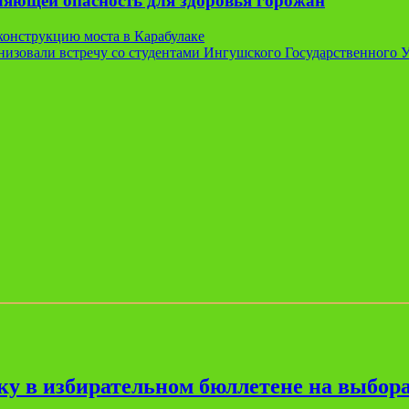
вляющей опасность для здоровья горожан
онструкцию моста в Карабулаке
изовали встречу со студентами Ингушского Государственного 
ку в избирательном бюллетене на выбора