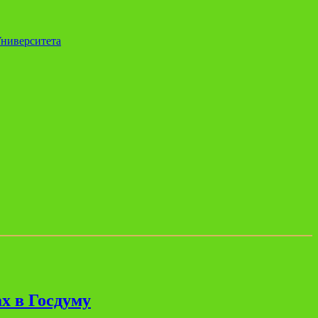
Университета
х в Госдуму