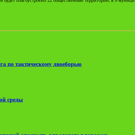
и будет благоустроено 22 общественные территории, в 9 муниц
га по тактическому двоеборью
ой среды