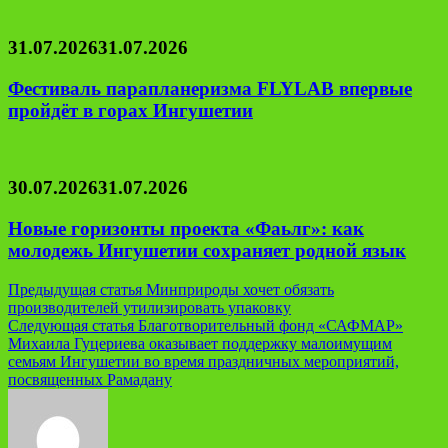
31.07.2026
31.07.2026
Фестиваль парапланеризма FLYLAB впервые
пройдёт в горах Ингушетии
30.07.2026
31.07.2026
Новые горизонты проекта «Фаьлг»: как
молодежь Ингушетии сохраняет родной язык
Навигация
Предыдущая статья
Минприроды хочет обязать
производителей утилизировать упаковку
по
Следующая статья
Благотворительный фонд «САФМАР»
записям
Михаила Гуцериева оказывает поддержку малоимущим
семьям Ингушетии во время праздничных мероприятий,
посвященных Рамадану