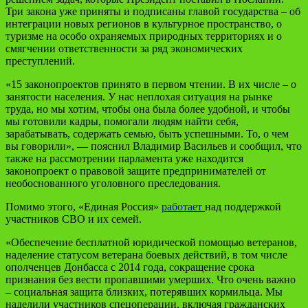
Три закона уже приняты и подписаны главой государства – об
интеграции новых регионов в культурное пространство, о
туризме на особо охраняемых природных территориях и о
смягчении ответственности за ряд экономических
преступлений.
«15 законопроектов принято в первом чтении. В их числе – о
занятости населения. У нас неплохая ситуация на рынке
труда, но мы хотим, чтобы она была более удобной, и чтобы
мы готовили кадры, помогали людям найти себя,
зарабатывать, содержать семью, быть успешными. То, о чем
вы говорили», — пояснил Владимир Васильев и сообщил, что
также на рассмотрении парламента уже находится
законопроект о правовой защите предпринимателей от
необоснованного уголовного преследования.
Помимо этого, «Единая Россия»
работает
над поддержкой
участников СВО и их семей.
«Обеспечение бесплатной юридической помощью ветеранов,
наделение статусом ветерана боевых действий, в том числе
ополченцев Донбасса с 2014 года, сокращение срока
признания без вести пропавшими умерших. Что очень важно
– социальная защита близких, потерявших кормильца. Мы
наделили участников спецоперации, включая гражданских