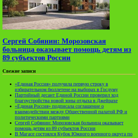
Сергей Собянин: Морозовская
больница оказывает помощь детям из
89 субъектов России
Свежие записи
«Единая Россия» получила первую строку в
избирательном бюллетене на выборах в Госдуму
Партийный десант Единой России проверил ход
благоустройства новой зоны отдыха в Джейрахе
«Единая Россия» подписала соглашение о
взаимодействии между Общественной палатой РФ и
политическими партиями
Сергей Собянин: Морозовская больница оказывает
помощь детям из 89 субъектов России
В Магасе состоялся Кубок Южного военного округа по