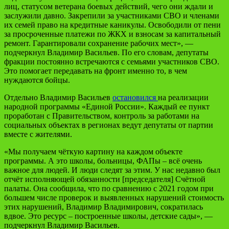
лиц, статусом ветерана боевых действий, чего они ждали и
заслужили давно. Закрепили за участниками СВО и членами
их семей право на кредитные каникулы. Освободили от пени
за просроченные платежи по ЖКХ и взносам за капитальный
ремонт. Гарантировали сохранение рабочих мест», —
подчеркнул Владимир Васильев. По его словам, депутаты
фракции постоянно встречаются с семьями участников СВО.
Это помогает передавать на фронт именно то, в чем
нуждаются бойцы.
Отдельно Владимир Васильев
остановился
на реализации
народной программы «Единой России». Каждый ее пункт
проработан с Правительством, контроль за работами на
социальных объектах в регионах ведут депутаты от партии
вместе с жителями.
«Мы получаем чёткую картину на каждом объекте
программы. А это школы, больницы, ФАПы – всё очень
важное для людей. И люди следят за этим. У нас недавно был
отчёт исполняющей обязанности [председателя] Счётной
палаты. Она сообщила, что по сравнению с 2021 годом при
большем числе проверок и выявленных нарушений стоимость
этих нарушений, Владимир Владимирович, сократилась
вдвое. Это ресурс – построенные школы, детские сады», —
подчеркнул Владимир Васильев.