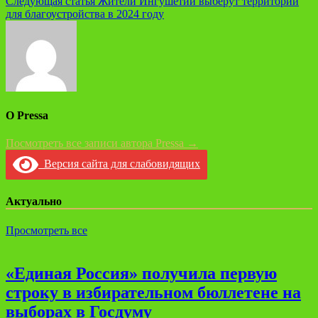
Следующая статья
Жители Ингушетии выберут территории
записям
для благоустройства в 2024 году
О Pressa
Посмотреть все записи автора Pressa →
Версия сайта для слабовидящих
Актуально
Просмотреть все
«Единая Россия» получила первую
строку в избирательном бюллетене на
выборах в Госдуму