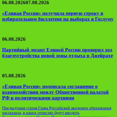
06.08.2026
07.08.2026
«Единая Россия» получила первую строку в
избирательном бюллетене на выборах в Госдуму
06.08.2026
Партийный десант Единой России проверил ход
благоустройства новой зоны отдыха в Джейрахе
05.08.2026
«Единая Россия» подписала соглашение о
взаимодействии между Общественной палатой
РФ и политическими партиями
Навигация
Предыдущая статья
Глава Российской академии образования
рассказала, в каких отраслях будут вводить
по