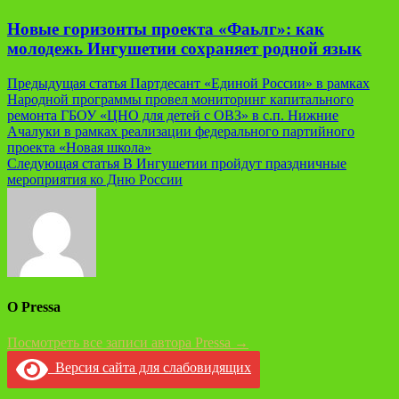
Новые горизонты проекта «Фаьлг»: как
молодежь Ингушетии сохраняет родной язык
Навигация
Предыдущая статья
Партдесант «Единой России» в рамках
Народной программы провел мониторинг капитального
по
ремонта ГБОУ «ЦНО для детей с ОВЗ» в с.п. Нижние
записям
Ачалуки в рамках реализации федерального партийного
проекта «Новая школа»
Следующая статья
В Ингушетии пройдут праздничные
мероприятия ко Дню России
О Pressa
Посмотреть все записи автора Pressa →
Версия сайта для слабовидящих