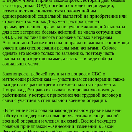
В первом чтении принят законопроект, который даёт семьям
экс-сотрудников ОВД, погибших в ходе спецоперации,
возможность воспользоваться положенной им
единовременной социальной выплатой на приобретение или
строительство жилья. Документ распространяет
преимущественное право на получение жилищной выплаты
для всех ветеранов боевых действий из числа сотрудников
ОВД. Сейчас такая льгота положена только ветеранам
Афганистана. Также внесены поправки о выплате соцпомощи
участникам спецоперации реальными деньгами. Сейчас
сделать это можно только по заявлению, поэтому часть
выплаты приходит деньгами, а часть — в виде набора
социальных услуг.
Законопроект рабочей группы по вопросам СВО о
матпомощи работникам — участникам спецоперации также
находится на рассмотрении нижней палаты парламента.
Поправка даёт право оказывать материальную помощь
работникам, у которых приостановлен трудовой договор в
связи с участием в специальной военной операции.
«В течение всего года на законодательном уровне мы вели
работу по поддержке и помощи участникам специальной
военной операции и членам их семей. Весной текущего
годабыл принят закон «О внесении изменений в Закон
Республики Ингушетия «О регулировании земельных