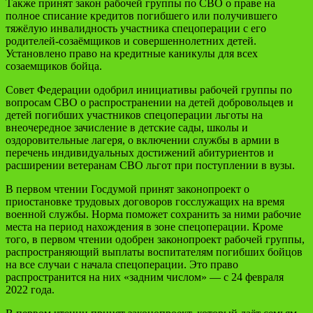
Также принят закон рабочей группы по СВО о праве на
полное списание кредитов погибшего или получившего
тяжёлую инвалидность участника спецоперации с его
родителей-созаёмщиков и совершеннолетних детей.
Установлено право на кредитные каникулы для всех
созаемщиков бойца.
Совет Федерации одобрил инициативы рабочей группы по
вопросам СВО о распространении на детей добровольцев и
детей погибших участников спецоперации льготы на
внеочередное зачисление в детские сады, школы и
оздоровительные лагеря, о включении службы в армии в
перечень индивидуальных достижений абитуриентов и
расширении ветеранам СВО льгот при поступлении в вузы.
В первом чтении Госдумой принят законопроект о
приостановке трудовых договоров госслужащих на время
военной службы. Норма поможет сохранить за ними рабочие
места на период нахождения в зоне спецоперации. Кроме
того, в первом чтении одобрен законопроект рабочей группы,
распространяющий выплаты воспитателям погибших бойцов
на все случаи с начала спецоперации. Это право
распространится на них «задним числом» — с 24 февраля
2022 года.